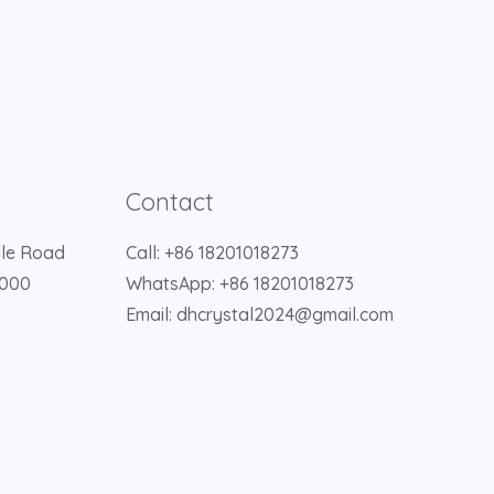
Contact
dle Road
Call: +86 18201018273
2000
WhatsApp: +86 18201018273
Email: dhcrystal2024@gmail.com