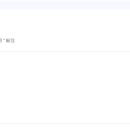
用
*
标注