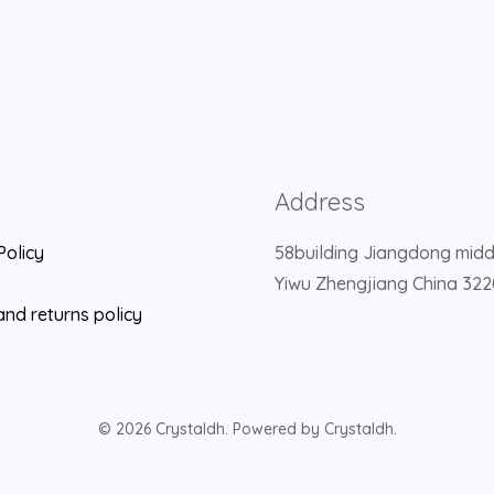
Address
Policy
58building Jiangdong mid
Yiwu Zhengjiang China 32
nd returns policy
© 2026 Crystaldh. Powered by Crystaldh.