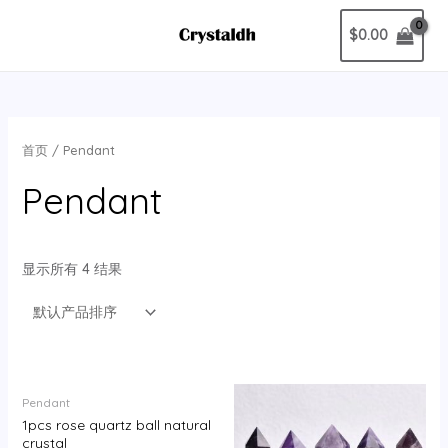
跳
MAIN
1
1
4
1
1
4
最
最
$
0.00
至
个
个
个
个
个
个
低
高
MENU
内
产
产
产
产
产
产
价
价
容
品
品
品
品
品
品
格
格
首页
/ Pendant
Pendant
显示所有 4 结果
Pendant
1pcs rose quartz ball natural
crystal