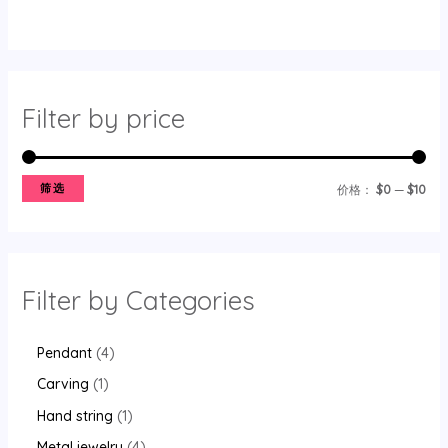
Filter by price
筛选
价格：
$0
—
$10
Filter by Categories
Pendant
4
Carving
1
Hand string
1
Metal jewelry
4