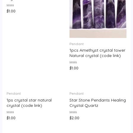
评
$
1.00
分
0
&sol;
5
Pendant
1pcs Amethyst crystal tower
Natural crystal (code link)
评
$
1.00
分
0
&sol;
5
Pendant
Pendant
1ps crystal star natural
Star Stone Pendants Healing
crystal (code link)
Crystal Quartz
评
评
$
1.00
$
2.00
分
分
0
0
&sol;
&sol;
5
5