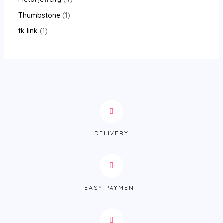
Thumbstone
1
tk link
1
DELIVERY
EASY PAYMENT